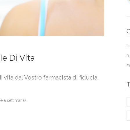
C
le Di Vita
D
E
di vita dal Vostro farmacista di fiducia.
T
te a settimana).