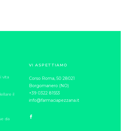
VI ASPETTIAMO
 vita
Corso Roma, 50 28021
Borgomanero (NO)
+39 0322 81553
llare il
info@farmaciapezzana.it
se da