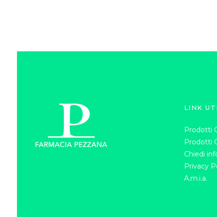
LINK UT
Prodotti G
Prodotti 
Chiedi in
Privacy P
A.m.i.a.