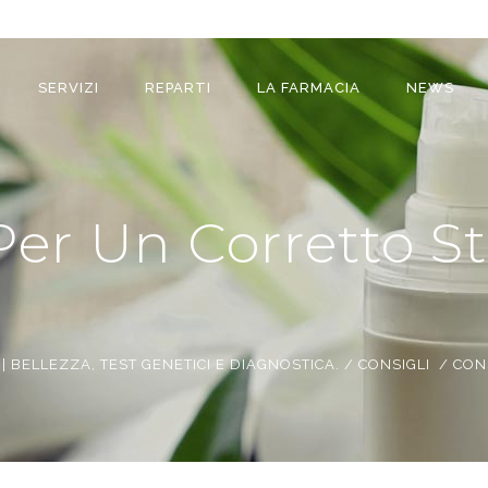
SERVIZI
REPARTI
LA FARMACIA
NEWS
Per Un Corretto Sti
BELLEZZA, TEST GENETICI E DIAGNOSTICA.
/
CONSIGLI
/
CONS