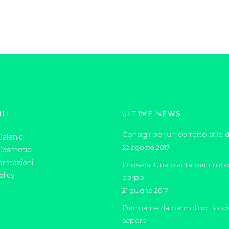
ILI
ULTIME NEWS
Consigli per un corretto stile di
alenici
22 agosto 2017
Cosmetici
formazioni
Drosera: Una pianta per rimode
olicy
corpo
21 giugno 2017
Dermatite da pannolino: 4 co
sapere