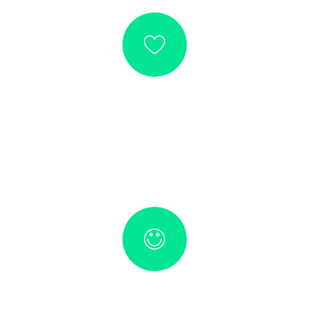
PASSIONE
Operiamo sempre con impegno,
passione, determinazione e rispetto per
i nostri Clienti.
DISPONIBILITÀ