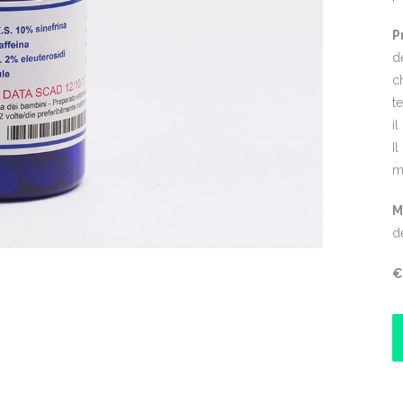
P
d
c
t
i
I
m
M
de