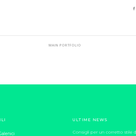
MAIN PORTFOLIO
ILI
ULTIME NEWS
Consigli per un corretto stile di
alenici