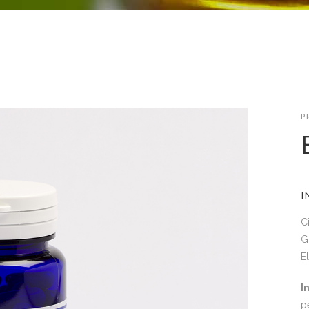
P
I
C
G
E
I
p