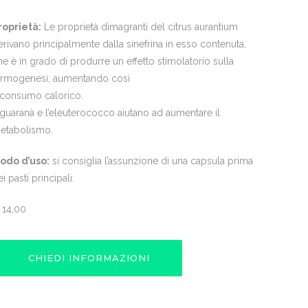
roprietà:
Le proprietà dimagranti del citrus aurantium
erivano principalmente dalla sinefrina in esso contenuta,
he è in grado di produrre un effetto stimolatorio sulla
ermogenesi, aumentando così
l consumo calorico.
l guaranà e l’eleuterococco aiutano ad aumentare il
etabolismo.
odo d’uso:
si consiglia l’assunzione di una capsula prima
i pasti principali.
€
14,00
CHIEDI INFORMAZIONI