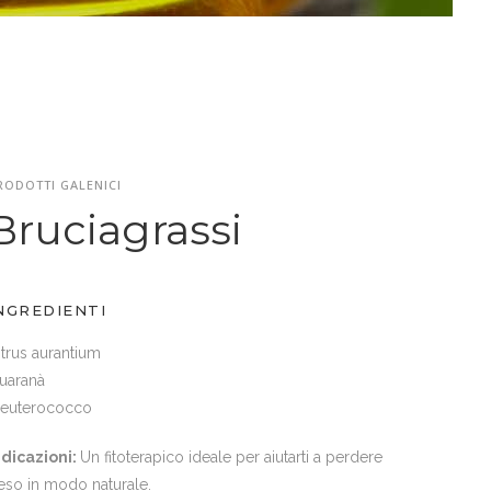
RODOTTI GALENICI
Bruciagrassi
NGREDIENTI
itrus aurantium
uaranà
leuterococco
ndicazioni:
Un fitoterapico ideale per aiutarti a perdere
eso in modo naturale.