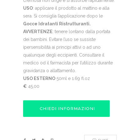
cremosa non unge e si assorbe rapidamente.
USO
: applicare il prodotto al mattino e alla
sera. Si consiglia l’applicazione dopo le
Gocce Idratanti Ristrutturanti.
AVVERTENZE
: tenere lontano dalla portata
dei bambini. Evitare l’uso se sussiste
ipersensibilità ai principi attivi o ad uno
qualunque degli eccipienti. Consultare il
medico od il farmacista per l’utilizzo durante
gravidanza o allattamento.
USO ESTERNO
50ml e 1.69 fl.oz
€
45,00
CHIEDI INFORMAZIONI