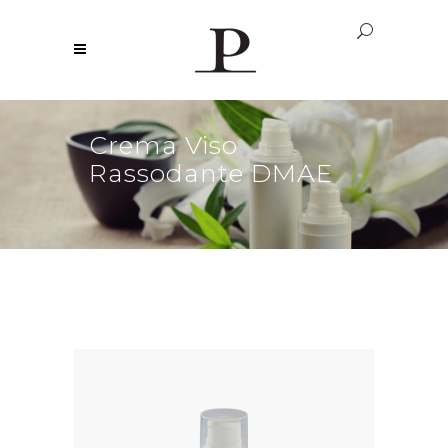
Crema Viso
Rassodante DMAE