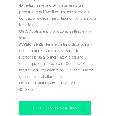
(Dimetilaminoetanolo), considerato un
precursore dell’Acetilcolina, che stimola la
contrazione della muscolatura, migliorando la
tonicità della cute.
USO
:
Applicare il prodotto al mattino e alla
sera.
AVVERTENZE
: Tenere lontano dalla portata
dei bambini. Evitare l’uso se sussiste
ipersensibilità ai principi attivi o ad uno
qualunque degli eccipienti. Consultare il
medico od il farmacista per l’utilizzo durante
gravidanza e allattamento.
USO ESTERNO
50 ml E 1.69 fl.oz
€
58,00
CHIEDI INFORMAZIONI