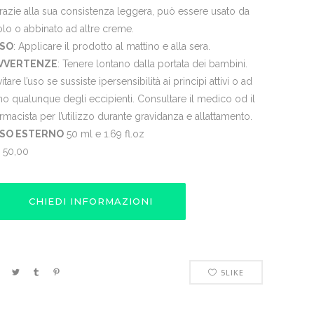
razie alla sua consistenza leggera, può essere usato da
olo o abbinato ad altre creme.
SO
: Applicare il prodotto al mattino e alla sera.
VVERTENZE
: Tenere lontano dalla portata dei bambini.
itare l’uso se sussiste ipersensibilità ai principi attivi o ad
no qualunque degli eccipienti. Consultare il medico od il
armacista per l’utilizzo durante gravidanza e allattamento.
SO ESTERNO
50 ml e 1.69 fl.oz
50,00
CHIEDI INFORMAZIONI
5
LIKE