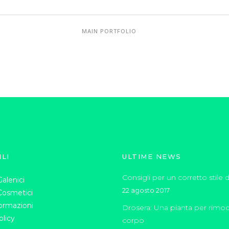
MAIN PORTFOLIO
ILI
ULTIME NEWS
Consigli per un corretto stile di
alenici
22 agosto 2017
Cosmetici
formazioni
Drosera: Una pianta per rimode
olicy
corpo