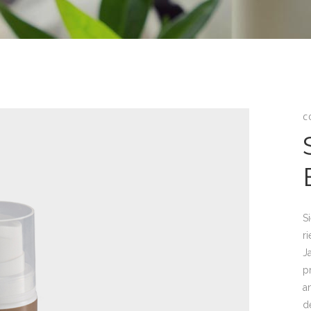
C
S
ri
J
p
a
d