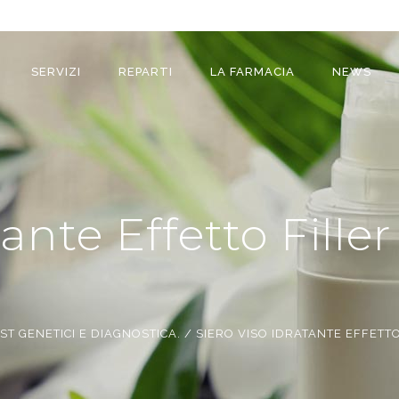
SERVIZI
REPARTI
LA FARMACIA
NEWS
ante Effetto Filler
T GENETICI E DIAGNOSTICA.
/
SIERO VISO IDRATANTE EFFETTO