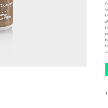
G
s
U
A
Ev
u
f
U
€